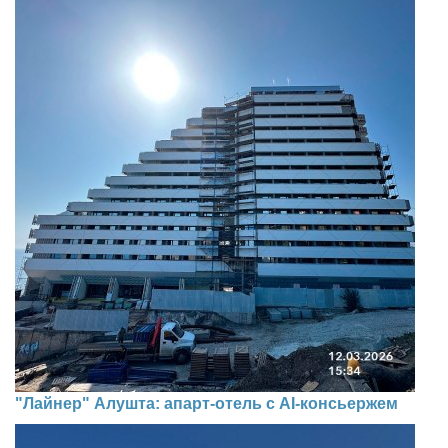
"Лайнер" Алушта: апарт-отель с AI-консьержем