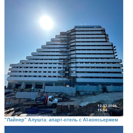
"Лайнер" Алушта: апарт-отель с AI-консьержем