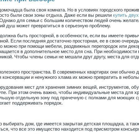
 домочадца была своя комната. Но в условиях городского прожи
просто были свои зоны отдыха. Даже если вы решили
купить дву
 Однако для семьи с большим количеством людей очень желат
ний душ может превратиться в серьезную проблему.
должна быть просторной, в особенности, если вы имеете привы
ной. Если последняя достаточно просторная, ее в свою очеред
это можно при помощи мебели, раздвижных перегородок или деко
ращается в дополнительное место для сна. При необходимости 
икой. Чтобы члены семьи не мешали друг другу, места для отд
олезного пространства. В современных квартирах они обычно д
я консервации и ненужного хлама их можно превратить в неболь
орудования мест для хранения зимних вещей, инструментов, обу
 купе. При этом очень важно, чтобы индивидуальные места для х
льшую отдельную зону под прачечную с полками для моющих ср
огает поддерживать порядок.
о выбирать дом, где имеется закрытая детская площадка, а такж
ься, что все это имущество находится под присмотром консьер