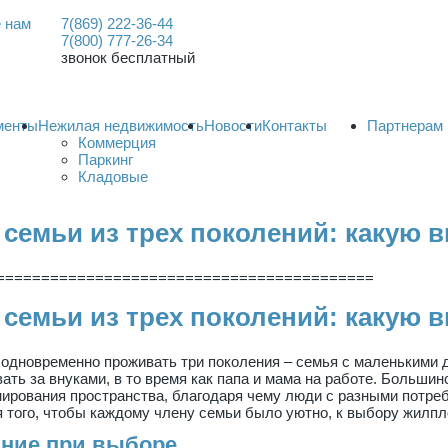
 нам
7(869) 222-36-44
7(800) 777-26-34
звонок бесплатный
менты
Нежилая недвижимость
Новости
Контакты
Партнерам
Коммерция
Паркинг
Кладовые
семьи из трех поколений: какую 
==========================================
семьи из трех поколений: какую 
 одновременно проживать три поколения – семья с маленькими д
ть за внуками, в то время как папа и мама на работе. Больши
ирования пространства, благодаря чему люди с разными потреб
я того, чтобы каждому члену семьи было уютно, к выбору жилп
ание при выборе