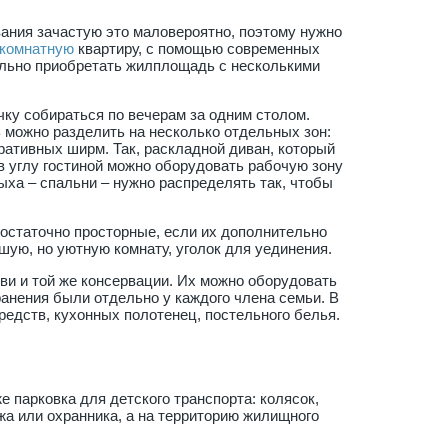
вания зачастую это маловероятно, поэтому нужно
хкомнатную
квартиру, с помощью современных
ельно приобретать жилплощадь с несколькими
чку собираться по вечерам за одним столом.
ь можно разделить на несколько отдельных зон:
ративных ширм. Так, раскладной диван, который
в углу гостиной можно оборудовать рабочую зону
ыха – спальни – нужно распределять так, чтобы
остаточно просторные, если их дополнительно
шую, но уютную комнату, уголок для уединения.
ви и той же консервации. Их можно оборудовать
ранения были отдельно у каждого члена семьи. В
едств, кухонных полотенец, постельного белья.
е парковка для детского транспорта: колясок,
жа или охранника, а на территорию жилищного