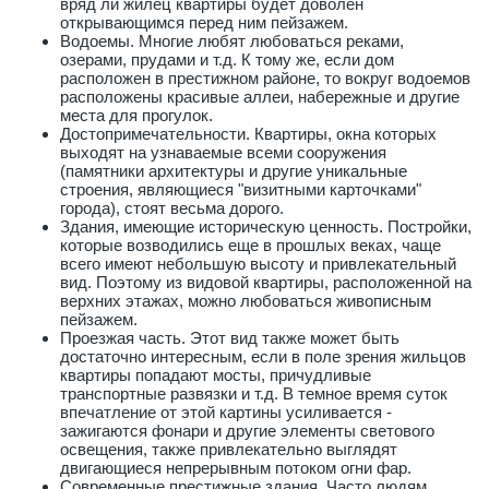
вряд ли жилец квартиры будет доволен
открывающимся перед ним пейзажем.
Водоемы. Многие любят любоваться реками,
озерами, прудами и т.д. К тому же, если дом
расположен в престижном районе, то вокруг водоемов
расположены красивые аллеи, набережные и другие
места для прогулок.
Достопримечательности. Квартиры, окна которых
выходят на узнаваемые всеми сооружения
(памятники архитектуры и другие уникальные
строения, являющиеся "визитными карточками"
города), стоят весьма дорого.
Здания, имеющие историческую ценность. Постройки,
которые возводились еще в прошлых веках, чаще
всего имеют небольшую высоту и привлекательный
вид. Поэтому из видовой квартиры, расположенной на
верхних этажах, можно любоваться живописным
пейзажем.
Проезжая часть. Этот вид также может быть
достаточно интересным, если в поле зрения жильцов
квартиры попадают мосты, причудливые
транспортные развязки и т.д. В темное время суток
впечатление от этой картины усиливается -
зажигаются фонари и другие элементы светового
освещения, также привлекательно выглядят
двигающиеся непрерывным потоком огни фар.
Современные престижные здания. Часто людям