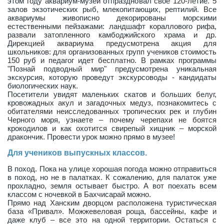
этом году аквариум-музей отпраздновал свое 120-летие. 5
залов экзотических рыб, млекопитающих, рептилий. Все
аквариумы живописно декорированы морскими
естественными пейзажами: ландшафт кораллового рифа,
развали затопленного камбоджийского храма и др.
Дирекцией аквариума предусмотрена акция для
школьников: для организованных групп учеников стоимость
150 руб и педагог идет бесплатно. В рамках программы
"Познай подводный мир" предусмотрена уникальная
экскурсия, которую проведут экскурсоводы - кандидаты
биологических наук.
Посетители увидят маленьких скатов и больших белуг,
кровожадных акул и загадочных медуз, познакомитесь с
обитателями неисследованных тропических рек и глубин
Черного моря, узнаете – почему черепахи не боятся
крокодилов и как охотится свирепый хищник – морской
дракончик. Провести урок можно прямо в музее!
Для учеников выпускных классов.
В поход. Пока на улице хорошая погода можно отправиться
в поход, но не в палатках. К сожалению, для палаток уже
прохладно, земля остывает быстро. А вот поехать всем
классом с ночевкой в Бахчисарай можно.
Прямо над Ханским дворцом расположена туристическая
база «Привал». Можжевеловая роща, бассейны, кафе и
даже клуб – все это на одной территории. Остаться с