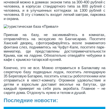
ночевкой можно в домиках эконом типа за 300-400 рублей с
человека, в корпусах стандартного типа за 800 рублей с
человека, и в улучшенных коттеджах за 1300 рублей с
человека. В эту стоимость входит легкий завтрак, парковка
и охрана.
Приехав на базу, не засиживайтесь в комнатах,
отправляйтесь на экскурсию по Бахчисараю. Посетите
Ханский дворец, сфотографируйтесь возле знаменитого
фонтана слез, поднимитесь на Чуфут-Кале, посетите парк-
миниатюр, где представлены достопримечательности
Крыма, как на ладони. Обязательно отведайте чебуреки в
кафе с крымско-татарской кухней.
Конечно, это не все. Можно отправиться в Балаклаву на
секретную базу подводных лодок, посетить легендарную
35 Береговую Батарею, посетить классы робототехники или
отправиться в квест-комнату. Огромное удовольствие и
детям и взрослым доставит веселье на батутах, где
каждый примерит на себя роль акробата. Главное – не
сидите дома. Отдохнуть нужно и телом и душой.
Последние новости: