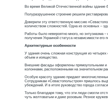
Во время Великой Отечественной войны здание б
Полуразрушенное строение решили реставрировать
Доверили эту ответственную миссию «Севастопо
количеством сложностей. Одна из основных – зда
Работы было невероятно много, но энтузиазма –
получения Украиной статуса независимости его п
Архитектурные особенности
У здания очень сложная конструкция из четырех
объем и изящество.
Внешние фасады оформлены прямоугольными и а
колоннами, расположенными на значительном ра
Особую красоту зданию придают многочисленные
Сотрудникам «Севастопольстроя» пришлось выде
убеждений. И в итоге руководство города согла
Только благодаря тому, что эти люди смогли отс
чуть желтоватым и даже розовым. Резное кружев