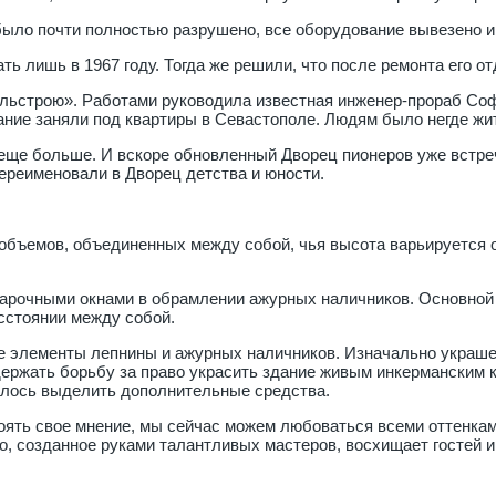
ыло почти полностью разрушено, все оборудование вывезено и 
 лишь в 1967 году. Тогда же решили, что после ремонта его о
льстрою». Работами руководила известная инженер-прораб Соф
ние заняли под квартиры в Севастополе. Людям было негде жить
 еще больше. И вскоре обновленный Дворец пионеров уже встре
ереименовали в Дворец детства и юности.
 объемов, объединенных между собой, чья высота варьируется о
рочными окнами в обрамлении ажурных наличников. Основной
сстоянии между собой.
 элементы лепнины и ажурных наличников. Изначально украшен
ржать борьбу за право украсить здание живым инкерманским к
силось выделить дополнительные средства.
тоять свое мнение, мы сейчас можем любоваться всеми оттенка
о, созданное руками талантливых мастеров, восхищает гостей и