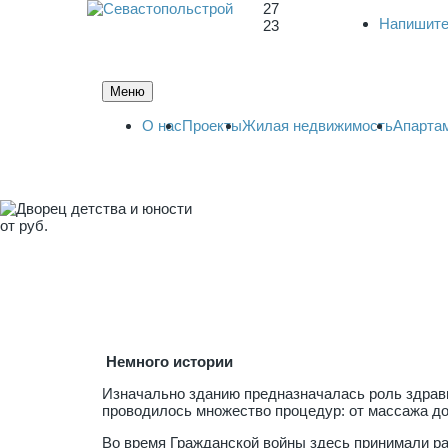
27
Напишите
23
Меню
О нас
Проекты
Жилая недвижимость
Апарта
от
руб.
Немного истории
Изначально зданию предназначалась роль здравн
проводилось множество процедур: от массажа д
Во время Гражданской войны здесь принимали ра