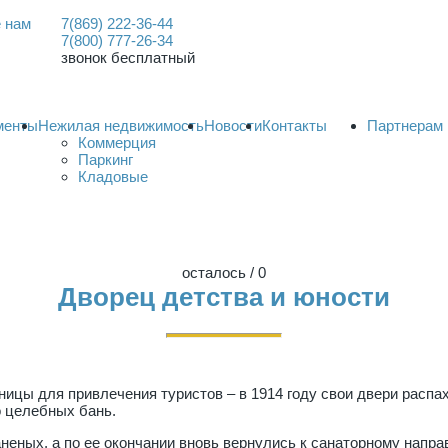
 нам
7(869) 222-36-44
7(800) 777-26-34
звонок бесплатный
менты
Нежилая недвижимость
Новости
Контакты
Партнерам
Коммерция
Паркинг
Кладовые
осталось
/ 0
Дворец детства и юности
ицы для привлечения туристов – в 1914 году свои двери распа
о целебных бань.
неных, а по ее окончании вновь вернулись к санаторному напра