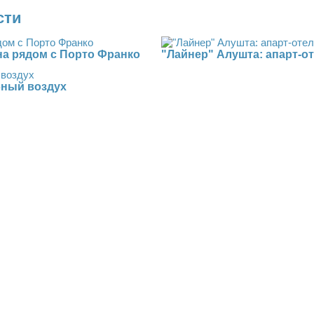
сти
на рядом с Порто Франко
"Лайнер" Алушта: апарт-от
бный воздух