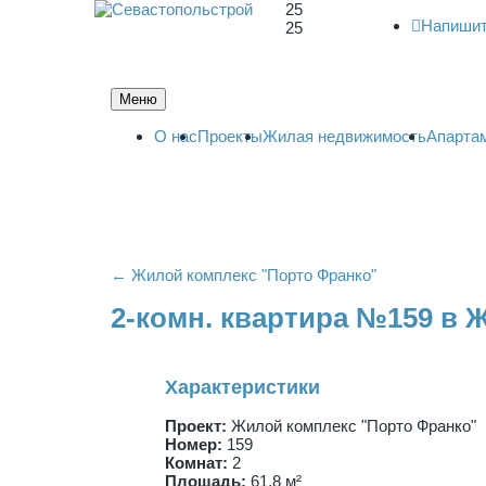
25
Напишит
25
Меню
О нас
Проекты
Жилая недвижимость
Апарта
← Жилой комплекс "Порто Франко"
2-комн. квартира №159 в 
Характеристики
Проект:
Жилой комплекс "Порто Франко"
Номер:
159
Комнат:
2
Площадь:
61,8 м²