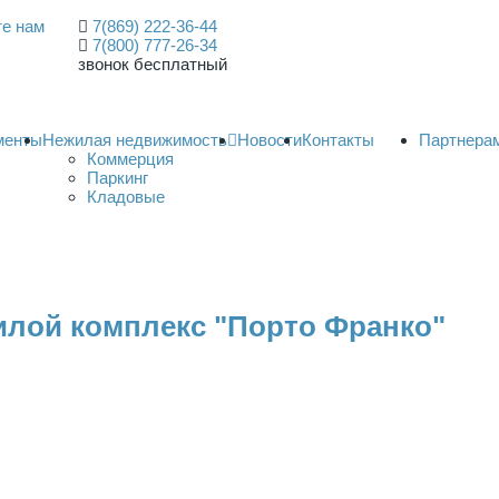
е нам
7(869) 222-36-44
7(800) 777-26-34
звонок бесплатный
менты
Нежилая недвижимость
Новости
Контакты
Партнера
Коммерция
Паркинг
Кладовые
илой комплекс "Порто Франко"