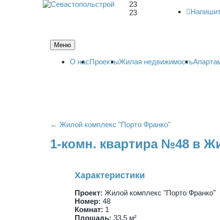
23
Напишит
23
Меню
О нас
Проекты
Жилая недвижимость
Апарта
← Жилой комплекс "Порто Франко"
1-комн. квартира №48 в Ж
Характеристики
Проект:
Жилой комплекс "Порто Франко"
Номер:
48
Комнат:
1
Площадь:
33,5 м²