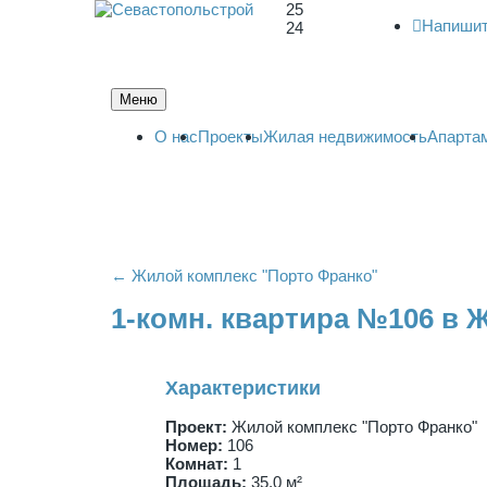
25
Напишит
24
Меню
О нас
Проекты
Жилая недвижимость
Апарта
← Жилой комплекс "Порто Франко"
1-комн. квартира №106 в 
Характеристики
Проект:
Жилой комплекс "Порто Франко"
Номер:
106
Комнат:
1
Площадь:
35,0 м²