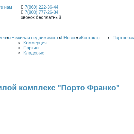
е нам
7(869) 222-36-44
7(800) 777-26-34
звонок бесплатный
менты
Нежилая недвижимость
Новости
Контакты
Партнера
Коммерция
Паркинг
Кладовые
илой комплекс "Порто Франко"