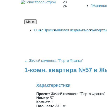
28
Напишит
24
Меню
О нас
Проекты
Жилая недвижимость
Апарта
← Жилой комплекс "Порто Франко"
1-комн. квартира №57 в Ж
Характеристики
Проект:
Жилой комплекс "Порто Франко"
Номер:
57
Комнат:
1
Площадь:
33,1 м²