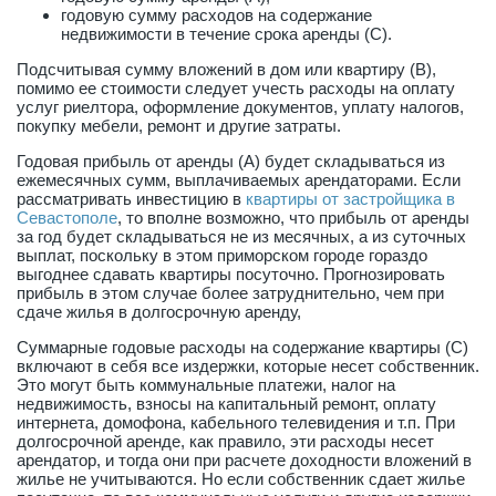
годовую сумму расходов на содержание
недвижимости в течение срока аренды (С).
Подсчитывая сумму вложений в дом или квартиру (В),
помимо ее стоимости следует учесть расходы на оплату
услуг риелтора, оформление документов, уплату налогов,
покупку мебели, ремонт и другие затраты.
Годовая прибыль от аренды (А) будет складываться из
ежемесячных сумм, выплачиваемых арендаторами. Если
рассматривать инвестицию в
квартиры от застройщика в
Севастополе
, то вполне возможно, что прибыль от аренды
за год будет складываться не из месячных, а из суточных
выплат, поскольку в этом приморском городе гораздо
выгоднее сдавать квартиры посуточно. Прогнозировать
прибыль в этом случае более затруднительно, чем при
сдаче жилья в долгосрочную аренду,
Суммарные годовые расходы на содержание квартиры (С)
включают в себя все издержки, которые несет собственник.
Это могут быть коммунальные платежи, налог на
недвижимость, взносы на капитальный ремонт, оплату
интернета, домофона, кабельного телевидения и т.п. При
долгосрочной аренде, как правило, эти расходы несет
арендатор, и тогда они при расчете доходности вложений в
жилье не учитываются. Но если собственник сдает жилье