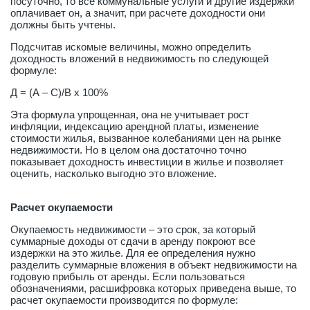
посуточно, то все коммунальные услуги и другие издержки
оплачивает он, а значит, при расчете доходности они
должны быть учтены.
Подсчитав искомые величины, можно определить
доходность вложений в недвижимость по следующей
формуле:
Д = (А – С)/В х 100%
Эта формула упрощенная, она не учитывает рост
инфляции, индексацию арендной платы, изменение
стоимости жилья, вызванное колебаниями цен на рынке
недвижимости. Но в целом она достаточно точно
показывает доходность инвестиции в жилье и позволяет
оценить, насколько выгодно это вложение.
Расчет окупаемости
Окупаемость недвижимости – это срок, за который
суммарные доходы от сдачи в аренду покроют все
издержки на это жилье. Для ее определения нужно
разделить суммарные вложения в объект недвижимости на
годовую прибыль от аренды. Если пользоваться
обозначениями, расшифровка которых приведена выше, то
расчет окупаемости производится по формуле: